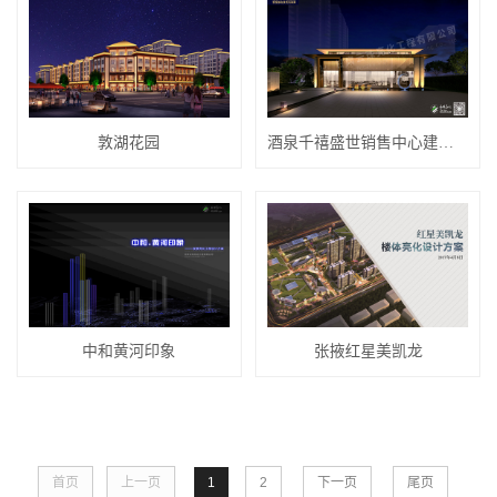
敦湖花园
酒泉千禧盛世销售中心建筑及室内设计方案
中和黄河印象
张掖红星美凯龙
首页
上一页
1
2
下一页
尾页