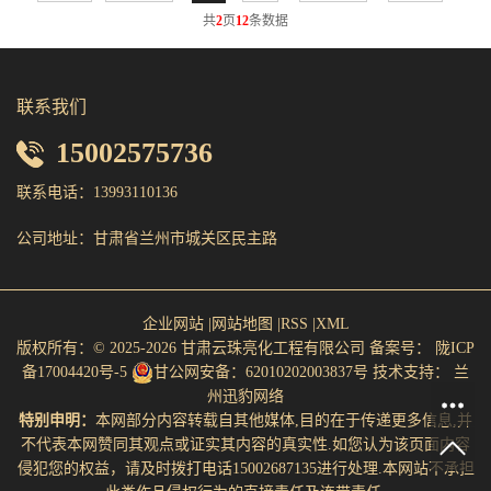
共
2
页
12
条数据
联系我们
15002575736
联系电话：13993110136
公司地址：甘肃省兰州市城关区民主路
企业网站
|
网站地图
|
RSS
|
XML
版权所有：© 2025-2026 甘肃云珠亮化工程有限公司
备案号：
陇ICP
备17004420号-5
甘公网安备：62010202003837号
技术支持：
兰
州迅豹网络
特别申明：
本网部分内容转载自其他媒体,目的在于传递更多信息,并
不代表本网赞同其观点或证实其内容的真实性.如您认为该页面内容
侵犯您的权益，请及时拨打电话15002687135进行处理.本网站不承担