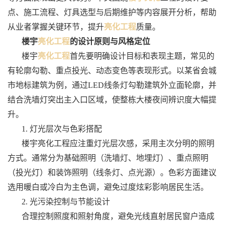
点、施工流程、灯具选型与后期维护等内容展开分析，帮助
从业者掌握关键环节，提升
亮化工程
质量。
楼宇
亮化工程
的设计原则与风格定位
楼宇
亮化工程
首先要明确设计目标和表现主题，常见的
有轮廓勾勒、重点投光、动态变色等表现形式。以某省会城
市地标建筑为例，通过LED线条灯勾勒建筑外立面轮廓，并
结合洗墙灯突出主入口区域，使整栋大楼夜间辨识度大幅提
升。
1. 灯光层次与色彩搭配
楼宇亮化工程应注重灯光层次感，采用主次分明的照明
方式。通常分为基础照明（洗墙灯、地埋灯）、重点照明
（投光灯）和装饰照明（线条灯、点光源）。色彩方面建议
选用暖白或冷白为主色调，避免过度炫彩影响居民生活。
2. 光污染控制与节能设计
合理控制照度和照射角度，避免光线直射居民窗户造成